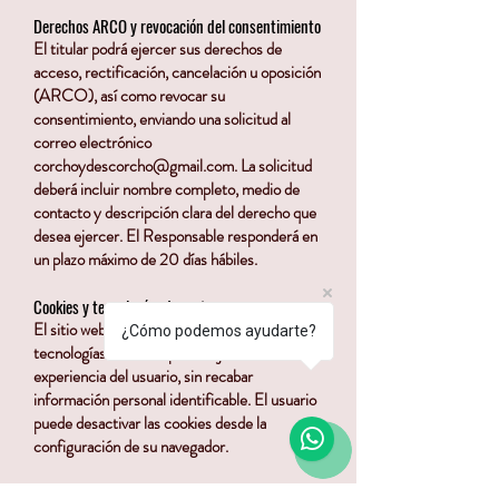
Derechos ARCO y revocación del consentimiento
El titular podrá ejercer sus derechos de
acceso, rectificación, cancelación u oposición
(ARCO), así como revocar su
consentimiento, enviando una solicitud al
correo electrónico
corchoydescorcho@gmail.com
. La solicitud
deberá incluir nombre completo, medio de
contacto y descripción clara del derecho que
desea ejercer. El Responsable responderá en
un plazo máximo de 20 días hábiles.
Cookies y tecnologías de rastreo
El sitio web puede utilizar cookies y
¿Cómo podemos ayudarte?
tecnologías similares para mejorar la
experiencia del usuario, sin recabar
información personal identificable. El usuario
puede desactivar las cookies desde la
configuración de su navegador.
Menores de edad