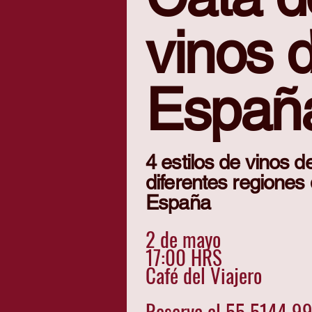
vinos 
CATA
Españ
Cervezas Artesanales
Vinos de Italia
4 estilos de vinos d
diferentes regiones
España
2 de mayo
17:00 HRS
Café del Viajero
Reserva al 55 5144 9