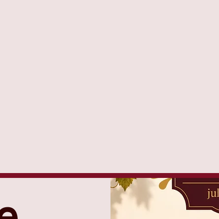
róximas Cat
e