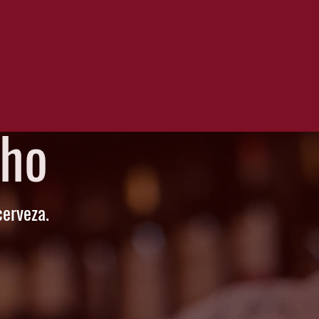
cho
cerveza.