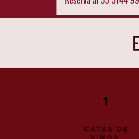
E
1
Catas de
vinos