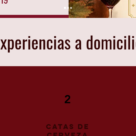
xperiencias a domicil
2
catas de
cerveza