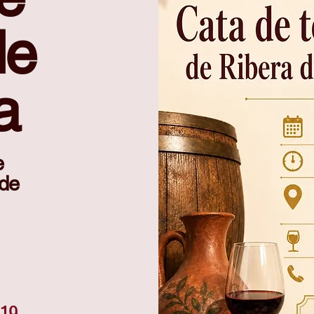
de
FECHA
DESCRIPCIÓN
4 cervezas artesanales de
a
14/03/2026
México
4 vinos de diferentes regiones
28/02/2026
de Italia
e
 de
919