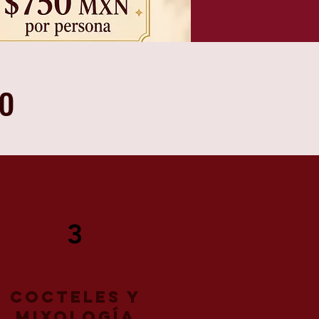
io
3
cocteles y
mixología